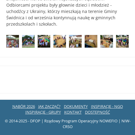
Odbiorcami projektu były głownie dzieci i młodzież -
uchodźcy z Ukrainy, którzy mieszkają na terenie Gminy
Świdnica i od września kontynnują naukę w gminnych
przedszkolach i szkołach.
NABÓR 2026
JAK ZACZĄĆ?
DOKUMENTY
INSPIRACJE - NGO
INSPIRACJE - GRUPY
KONTAKT
DOSTĘPNOŚĆ
© 2014-2025 - DFOP | Rządowy Program Operacyjny NOWEFIO | NIW-
CRSO