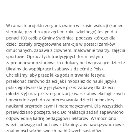
W ramach projektu zorganizowano w czasie wakacji (koniec
sierpnia, przed rozpoczęciem roku szkolnego) festyn dla
ponad 100 osób z Gminy Świdnica, podczas którego dla
dzieci zostały przygotowane atrakcje w postaci zamków
dmuchanych, zabawa z clownem, malowanie twarzy, zajęcia
sportowe. Oprócz tych tradycyjnych form festynu
zaproponowano stanowiska edukacyjne i włączające dzieci z
Ukrainy do współpracy i zabawy z dziećmi z Polski.
Chcieliśmy, aby przez kilka godzin trwania festynu
przekonać zarówno dzieci jak i młodzież do nauki języka
polskiego (warsztaty językowe przez zabawę dla dzieci i
młodzieży) oraz przez organizację warsztatów ekologicznych
i przyrodniczych do zainteresowania dzieci i młodzieży
naukami przyrodniczymi i matematycznymi. Dla wszystkich
przewidziano poczęstunek. Do realizacji zadań zapewniono
odpowiednią kadrę pedagogów i lektorów. Wzmocniono
więzi i odwagę uchodźców z Ukrainy, aby nawiązywać nowe
znajomości wśród swoich najbliższych sąsiadów.