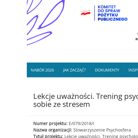
Mikrodotacje/wsparcia re
Program finansowany przez NIW-CRSO ze śro
NGO, grup 
NABÓR 2026
JAK ZACZĄĆ?
DOKUMENTY
INSP
Lekcje uważności. Trening psy
sobie ze stresem
Numer projektu:
E/079/2018/I
Nazwa organizacji:
Stowarzyszenie Psychosfera
Tytuł projektu:
Lekcje uważności. Trening psycholo