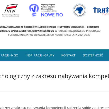
alizacji lokalnych przedsięwzięć 
dków PO FIO 2014-2020
nieformalnych i samopomocowych
IRACJE - NGO
INSPIRACJE - GRUPY
KONTAKT
DOSTĘPNOŚĆ
chologiczny z zakresu nabywania kompet
giczny z zakresu nabywania kompetencji radzenia sobie ze stresem