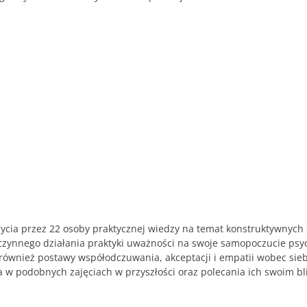
bycia przez 22 osoby praktycznej wiedzy na temat konstruktywnych
czynnego działania praktyki uważności na swoje samopoczucie psyc
ali również postawy współodczuwania, akceptacji i empatii wobec si
 w podobnych zajęciach w przyszłości oraz polecania ich swoim bli