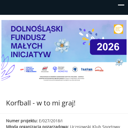
Mikrodotacje/wsparcia realizacji
Program finansowany przez NIW-CRSO ze środków PO
lokalnych przedsięwzięć do 5
FIO 2014-2020
Korfball - w to mi graj!
tysięcy złotych dla młodych
NGO, grup nieformalnych i
Numer projektu:
E/027/2018/I
samopomocowych z Dolnego
Młoda organizacja pozarządowa:
Uczniowski Klub Sportowy