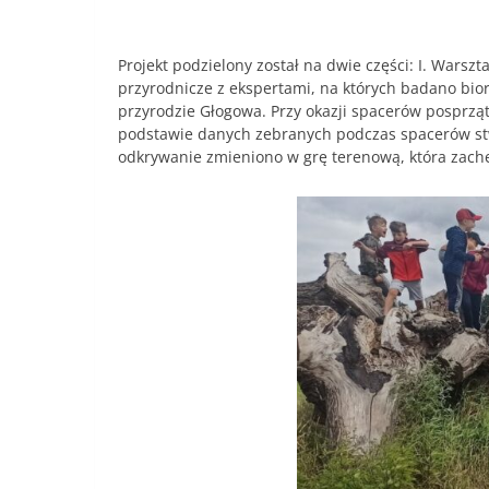
Projekt podzielony został na dwie części: I. Wars
przyrodnicze z ekspertami, na których badano bio
przyrodzie Głogowa. Przy okazji spacerów posprząt
podstawie danych zebranych podczas spacerów stw
odkrywanie zmieniono w grę terenową, która zachęc