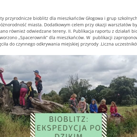
ztaty przyrodnicze bioblitz dla mieszkańców Głogowa i grup szkoln
różnorodność miasta. Dodatkowym celem przy okazji warsztatów było
ano również odwiedzane tereny. II. Publikacja raportu z działań bi
orzono „Spacerownik” dla mieszkańców. W publikacji zaproponowa
iła do czynnego odkrywania miejskiej przyrody .Liczna uczestników