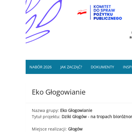
Mikrodotacje/wsparcia re
Program finansowany przez NIW-CRSO ze śro
NGO, grup 
NABÓR 2026
JAK ZACZĄĆ?
DOKUMENTY
INSP
Eko Głogowianie
Nazwa grupy:
Eko Głogowianie
Tytuł projektu:
Dziki Głogów - na tropach bioróżno
Miejsce realizacji:
Głogów