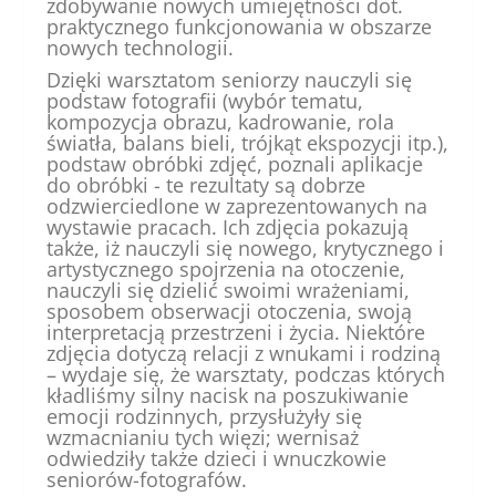
zdobywanie nowych umiejętności dot.
praktycznego funkcjonowania w obszarze
nowych technologii.
Dzięki warsztatom seniorzy nauczyli się
podstaw fotografii (wybór tematu,
kompozycja obrazu, kadrowanie, rola
światła, balans bieli, trójkąt ekspozycji itp.),
podstaw obróbki zdjęć, poznali aplikacje
do obróbki - te rezultaty są dobrze
odzwierciedlone w zaprezentowanych na
wystawie pracach. Ich zdjęcia pokazują
także, iż nauczyli się nowego, krytycznego i
artystycznego spojrzenia na otoczenie,
nauczyli się dzielić swoimi wrażeniami,
sposobem obserwacji otoczenia, swoją
interpretacją przestrzeni i życia. Niektóre
zdjęcia dotyczą relacji z wnukami i rodziną
– wydaje się, że warsztaty, podczas których
kładliśmy silny nacisk na poszukiwanie
emocji rodzinnych, przysłużyły się
wzmacnianiu tych więzi; wernisaż
odwiedziły także dzieci i wnuczkowie
seniorów-fotografów.