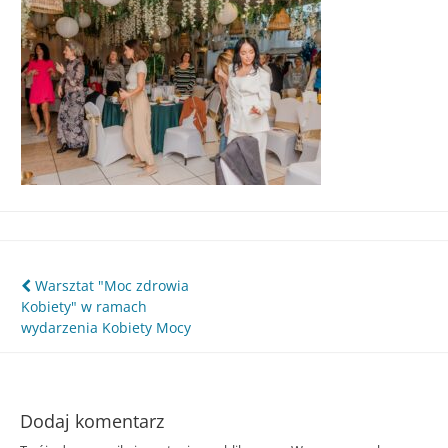
Śląska
Nawigacja
Warsztat "Moc zdrowia
Kobiety" w ramach
wpisu
wydarzenia Kobiety Mocy
Dodaj komentarz