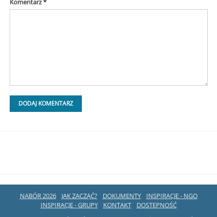
Komentarz
*
NABÓR 2026
JAK ZACZĄĆ?
DOKUMENTY
INSPIRACJE - NGO
INSPIRACJE - GRUPY
KONTAKT
DOSTĘPNOŚĆ