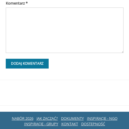
Komentarz
*
NABÓR 2026
JAK ZACZĄĆ?
DOKUMENTY
INSPIRACJE - NGO
INSPIRACJE - GRUPY
KONTAKT
DOSTĘPNOŚĆ