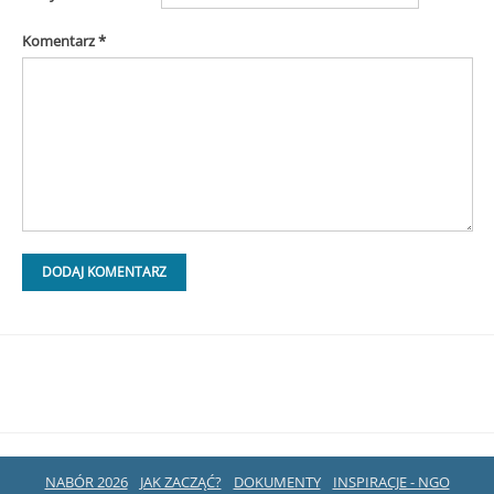
Komentarz
*
NABÓR 2026
JAK ZACZĄĆ?
DOKUMENTY
INSPIRACJE - NGO