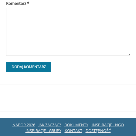
Komentarz
*
NABÓR 2026
JAK ZACZĄĆ?
DOKUMENTY
INSPIRACJE - NGO
INSPIRACJE - GRUPY
KONTAKT
DOSTĘPNOŚĆ