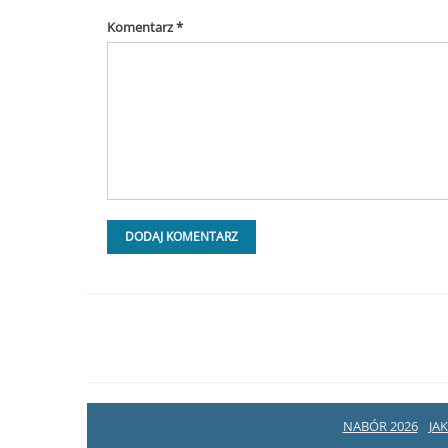
Komentarz
*
NABÓR 2026
JA