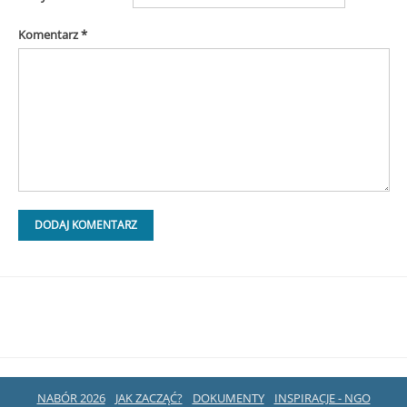
Komentarz
*
NABÓR 2026
JAK ZACZĄĆ?
DOKUMENTY
INSPIRACJE - NGO