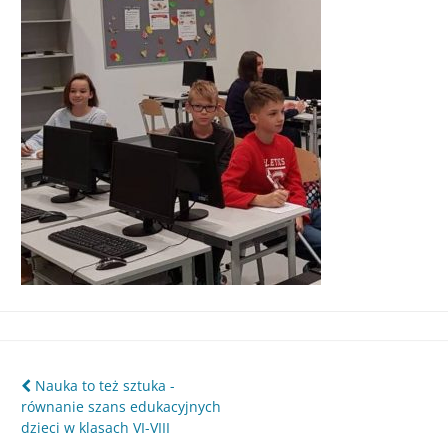
Śląska
Nawigacja
Nauka to też sztuka -
równanie szans edukacyjnych
wpisu
dzieci w klasach VI-VIII