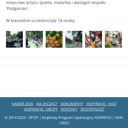
miejscowi artyści (poeta, malarka) i wystąpił zespołu
'Podgórzan'.
W biesiadzie uczestniczyły 74 osoby.
NABÓR 2026
JAK ZACZĄĆ?
DOKUMENTY
INSPIRACJE - NGO
INSPIRACJE - GRUPY
KONTAKT
DOSTĘPNOŚĆ
© 2014-2025 - DFOP | Rządowy Program Operacyjny NOWEFIO | NIW-
CRSO