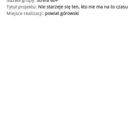
Nazwa grupy:
Strefa 60+
Tytuł projektu:
Nie starzeje się ten, kto nie ma na to czasu
Śląska
Miejsce realizacji:
powiat górowski