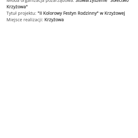
Młoda organizacja pozarządowa:
Stowarzyszenie "Sołectwo
Krzyżowa"
Śląska
Tytuł projektu:
"II Kolorowy Festyn Rodzinny" w Krzyżowej
Miejsce realizacji:
Krzyżowa