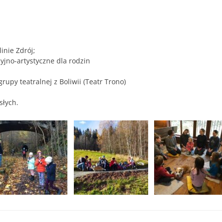
inie Zdrój;
jno-artystyczne dla rodzin
rupy teatralnej z Boliwii (Teatr Trono)
słych.