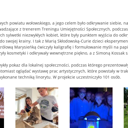
wych powiatu wołowskiego, a jego celem było odkrywanie siebie, n
adzające z trenerem Treningu Umiejętności Społecznych, podczas
ch sylwetki niezwykłych kobiet, które były punktem wyjścia do odk
 do swojej krainy. I tak z Marią Skłodowską-Curie dzieci eksperym
królową Marysieńką ćwiczyły kaligrafię i formułowanie myśli na pa
yły kosmetyki i odkrywały wewnętrzne piękno, a z Simoną Kossak sz
kły pokaz dla lokalnej społeczności, podczas którego prezentowały
omiast oglądać wystawę prac artystycznych, które powstały w trakci
ykonane techniką linorytu. W projekcie uczestniczyło 101 osób.