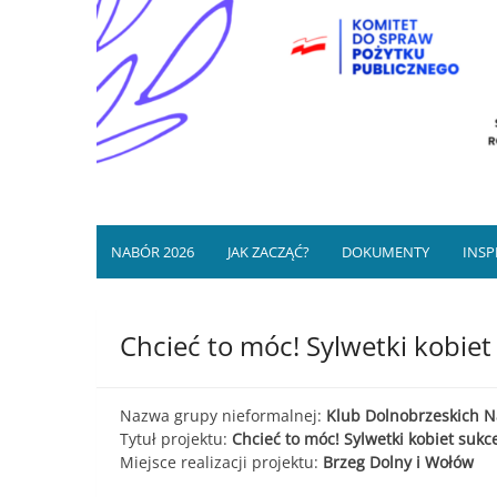
Mikrodotacje/wsparcia re
Program finansowany przez NIW-CRSO ze śro
NGO, grup 
NABÓR 2026
JAK ZACZĄĆ?
DOKUMENTY
INSP
Chcieć to móc! Sylwetki kobie
Nazwa grupy nieformalnej:
Klub Dolnobrzeskich 
Tytuł projektu:
Chcieć to móc! Sylwetki kobiet suk
Miejsce realizacji projektu:
Brzeg Dolny i Wołów