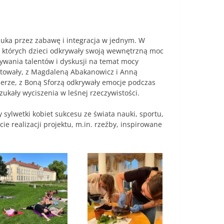
auka przez zabawę i integracja w jednym. W
 których dzieci odkrywały swoją wewnętrzną moc
rywania talentów i dyskusji na temat mocy
entowały, z Magdaleną Abakanowicz i Anną
pierze, z Boną Sforzą odkrywały emocje podczas
ukały wyciszenia w leśnej rzeczywistości.
 sylwetki kobiet sukcesu ze świata nauki, sportu,
e realizacji projektu, m.in. rzeźby, inspirowane